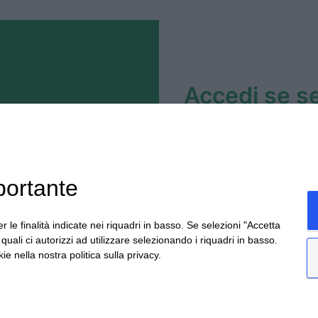
Accedi se se
Inserisci le credenzial
ccesso e scoprire tutti
procedere agli ordini.
oni e necessità al
portante
l'indirizzo
r le finalità indicate nei riquadri in basso. Se selezioni "Accetta
i quali ci autorizzi ad utilizzare selezionando i riquadri in basso.
ie nella nostra politica sulla privacy.