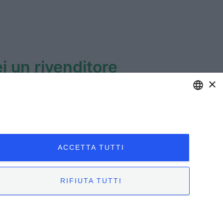
i un rivenditore
×
i fornite per accedere all'area riservata e
ENGLISH
ITALIAN
ACCETTA TUTTI
RIFIUTA TUTTI