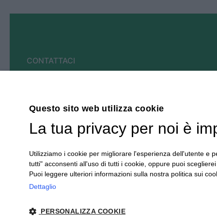
CONTATTACI
Sei un rivenditore?
Compila il modulo per riceve le credenziali di a
Questo sito web utilizza cookie
i prodotti disponibili! Contattaci per informazi
La tua privacy per noi è im
numero
0171/214253
oppure scrivici una mail al
dueerre@dueerrecentallo.191.it
Utilizziamo i cookie per migliorare l'esperienza dell'utente e pe
tutti" acconsenti all'uso di tutti i cookie, oppure puoi scegliere
Puoi leggere ulteriori informazioni sulla nostra politica sui cook
Dettaglio
PERSONALIZZA COOKIE