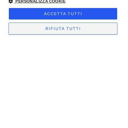
PERSONALIZZA COOKIE
ACCETTA TUTTI
RIFIUTA TUTTI
Accedi se sei un rivenditore
Inserisci le credenziali fornite per accedere all'area
riservata e procedere agli ordini.