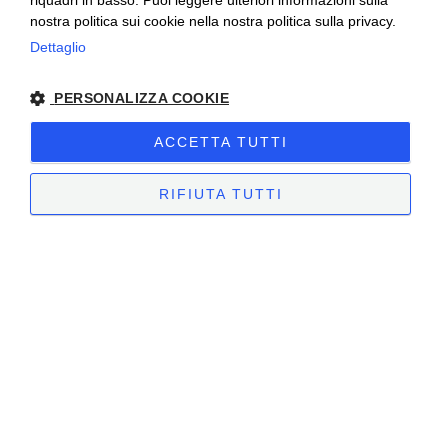
riquadri in basso. Puoi leggere ulteriori informazioni sulla
nostra politica sui cookie nella nostra politica sulla privacy.
Dettaglio
PERSONALIZZA COOKIE
ACCETTA TUTTI
RIFIUTA TUTTI
Ho letto e compreso la
privacy policy