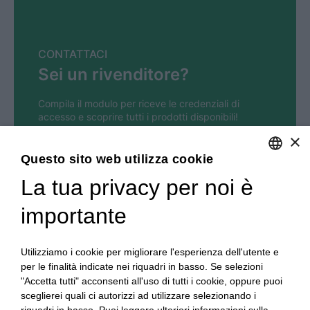
CONTATTACI
Sei un rivenditore?
Compila il modulo per riceve le credenziali di
accesso e scoprire tutti i prodotti disponibili!
Contattaci per informazioni e necessità al numero
×
0171/214253
oppure scrivici una mail all'indirizzo
dueerre@dueerrecentallo.191.it
Questo sito web utilizza cookie
La tua privacy per noi è
ENGLISH
ITALIAN
importante
Utilizziamo i cookie per migliorare l'esperienza dell'utente e
per le finalità indicate nei riquadri in basso. Se selezioni
"Accetta tutti" acconsenti all'uso di tutti i cookie, oppure puoi
sceglierei quali ci autorizzi ad utilizzare selezionando i