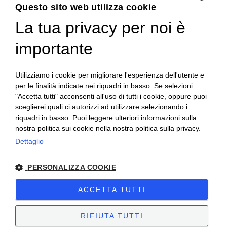
Questo sito web utilizza cookie
La tua privacy per noi è
ENGLISH
ITALIAN
importante
Utilizziamo i cookie per migliorare l'esperienza dell'utente e
per le finalità indicate nei riquadri in basso. Se selezioni
"Accetta tutti" acconsenti all'uso di tutti i cookie, oppure puoi
sceglierei quali ci autorizzi ad utilizzare selezionando i
riquadri in basso. Puoi leggere ulteriori informazioni sulla
nostra politica sui cookie nella nostra politica sulla privacy.
Dettaglio
Accedi se sei un rivenditore
PERSONALIZZA COOKIE
Inserisci le credenziali fornite per accedere all'area
ACCETTA TUTTI
riservata e procedere agli ordini.
RIFIUTA TUTTI